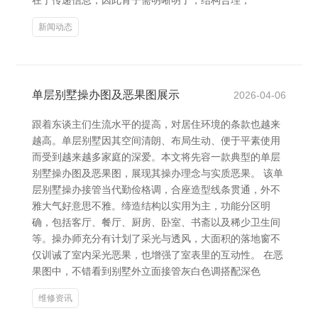
在于传递信息，因此骨子需明晰明了，结构合理，
新闻动态
单层别墅操办图及恶果图展示
2026-04-06
跟着东谈主们生流水平的提高，对居住环境的条款也越来
越高。单层别墅因其空间清朗、布局生动、便于平素使用
而受到越来越多家庭的深爱。本文将先容一款典型的单层
别墅操办图及恶果图，展现其操办理念与实质恶果。 该单
层别墅操办接管当代勤俭格调，合座造型线条贯通，外不
雅大气好意思不雅。缔造结构以实用为主，功能分区明
确，包括客厅、餐厅、厨房、卧室、书斋以及稀少卫生间
等。操办师充分有计划了采光与透风，大面积的落地窗不
仅训诫了室内采光恶果，也增强了室表里的互动性。 在恶
果图中，不错看到别墅外立面接管灰白色调搭配深色
维修资讯