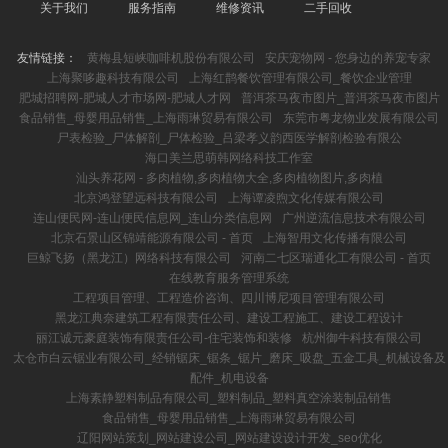
关于我们
服务指南
维修资讯
二手回收
友情链接：
黄梅县短峡咖啡机股份有限公司
安庆宠物网 - 您身边的养宠专家
上海聚哆趣科技有限公司
上海红鹊餐饮管理有限公司_餐饮企业管理
肥城招聘网-肥城人才市场网-肥城人才网
普洱茶马夜市图片_普洱茶马夜市图片
食品销售_母婴用品销售_上海雨琳贸易有限公司
东莞市粤龙物业发展有限公司
尸表检验_尸体解剖_尸体检验_吕梁孝义韵西医学解剖检验有限公
海口美兰思萌韩网络科技工作室
汕头养花网 - 多肉植物,多肉植物大全,多肉植物图片,多肉植
北京鸿登望远科技有限公司
上海谭凌煦文化传媒有限公司
连山便民网-连山便民信息网_连山分类信息网
广州逆流信息技术有限公司
北京石景山区锦靖能源有限公司 - 首页
上海智用文化传播有限公司
巨鲸飞扬（黑龙江）网络科技有限公司
河南二七区瑞通化工有限公司 - 首页
在线教育服务管理系统
工程项目管理、工程造价咨询、四川博尼项目管理有限公司
黑龙江典奈建筑工程有限责任公司、建设工程施工、建设工程设计
丽江诚元豪庭装饰有限责任公司-住宅装饰和装修
杭州御牛科技有限公司
太仓市白云锯业有限公司_经销锯床_锯条_锯片_磨床_吸盘_五金工具_机械设备及
配件_机电设备
上海素静塑料制品有限公司_塑料制品_塑料真空涂装制品销售
食品销售_母婴用品销售_上海雨琳贸易有限公司
辽阳网站策划_网站建设公司_网站建设设计开发_seo优化