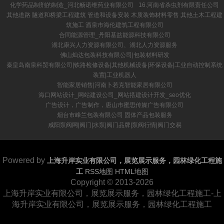
化学药品制剂的制造_河北畅诺维药业有限公司
16.河南省杀虫剂有限责任公司
其他道路 隧道和桥梁工程建筑 管道和设备安装 木质装饰材料零售 其他土木工程建
筑施工 酒泉市海伦建筑工程有限公司
合同能源管理_丹阳基益能源科技有限公司
湖北康兴人力资源有限公司、湖北人力资源服务
佛山灿达包装科技有限公司|包装材料研发
秦皇岛南泉科贸有限公司|铁路检修设备|其他机械设备|环保设备|工业自动控制系统
装置|工业机器人
智能家居销售|河南卜若克智能家居有限公司
海口网站设计_网站建设公司_网站搭建设计开发_seo优化
广告设计，广告制作，唐山市蜜思传媒广告有限公司
烟台市峰兰包装有限公司 固体产品包装服务
咸阳泵阀网|阀门|水泵|阀门品牌|泵阀行情|阀门交易
Powered by
上海升岸实业有限公司，展览展示服务，园林绿化工程施
工
RSS地图
HTML地图
Copyright
© 2013-2026
上海升岸实业有限公司，展览展示服务，园林绿化工程施工-上
海升岸实业有限公司，展览展示服务，园林绿化工程施工