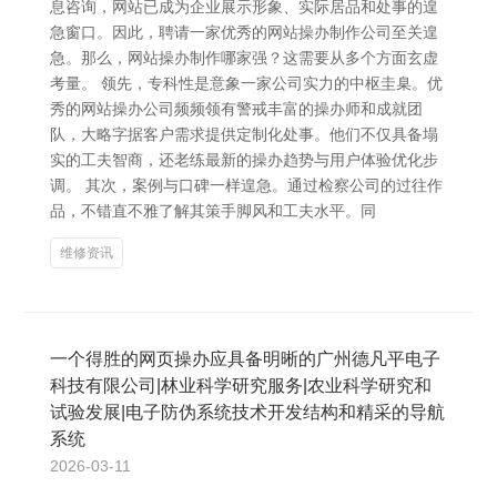
息咨询，网站已成为企业展示形象、实际居品和处事的遑
急窗口。因此，聘请一家优秀的网站操办制作公司至关遑
急。那么，网站操办制作哪家强？这需要从多个方面玄虚
考量。 领先，专科性是意象一家公司实力的中枢圭臬。优
秀的网站操办公司频频领有警戒丰富的操办师和成就团
队，大略字据客户需求提供定制化处事。他们不仅具备塌
实的工夫智商，还老练最新的操办趋势与用户体验优化步
调。 其次，案例与口碑一样遑急。通过检察公司的过往作
品，不错直不雅了解其策手脚风和工夫水平。同
维修资讯
一个得胜的网页操办应具备明晰的广州德凡平电子
科技有限公司|林业科学研究服务|农业科学研究和
试验发展|电子防伪系统技术开发结构和精采的导航
系统
2026-03-11