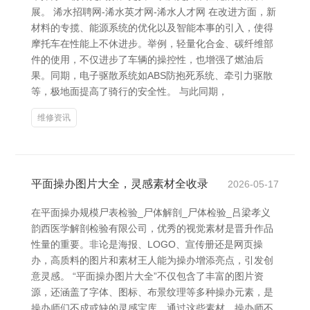
展。 浠水招聘网-浠水英才网-浠水人才网 在改进方面，新
材料的专揽、能源系统的优化以及智能本事的引入，使得
摩托车在性能上不休进步。举例，轻量化合金、碳纤维部
件的使用，不仅进步了车辆的操控性，也增强了燃油后
果。同期，电子驱散系统如ABS防抱死系统、牵引力驱散
等，极地面提高了骑行的安全性。 与此同期，
维修资讯
平面操办图片大全，灵感素材全收录
2026-05-17
在平面操办规模尸表检验_尸体解剖_尸体检验_吕梁孝义
韵西医学解剖检验有限公司，优秀的视觉素材是晋升作品
性量的重要。非论是海报、LOGO、宣传册还是网页操
办，高质料的图片和素材王人能为操办增添亮点，引发创
意灵感。 “平面操办图片大全”不仅包含了丰富的图片资
源，还涵盖了字体、图标、布景纹理等多种操办元素，是
操办师们不成或缺的灵感宝库。通过这些素材，操办师不