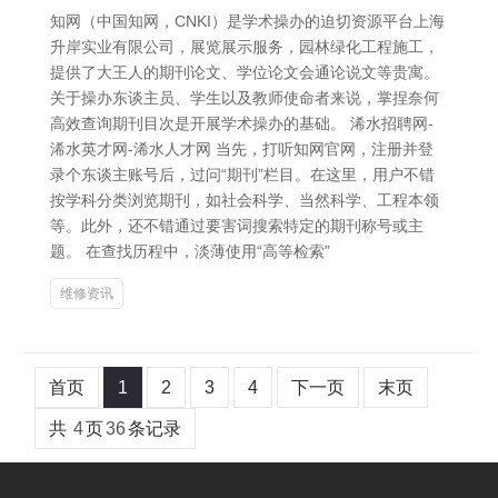
知网（中国知网，CNKI）是学术操办的迫切资源平台上海
升岸实业有限公司，展览展示服务，园林绿化工程施工，
提供了大王人的期刊论文、学位论文会通论说文等贵寓。
关于操办东谈主员、学生以及教师使命者来说，掌捏奈何
高效查询期刊目次是开展学术操办的基础。 浠水招聘网-
浠水英才网-浠水人才网 当先，打听知网官网，注册并登
录个东谈主账号后，过问“期刊”栏目。在这里，用户不错
按学科分类浏览期刊，如社会科学、当然科学、工程本领
等。此外，还不错通过要害词搜索特定的期刊称号或主
题。 在查找历程中，淡薄使用“高等检索”
维修资讯
首页
1
2
3
4
下一页
末页
共
4
页
36
条记录